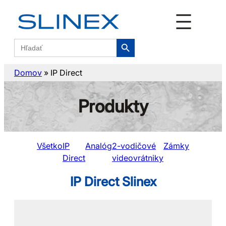
Search Button
Search
for:
Domov
»
IP Direct
Produkty
Všetko
IP
Analóg
2-vodičové
Zámky
Direct
videovrátniky
IP Direct Slinex