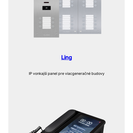
Li
n
g
IP vonkajší panel pre viacgeneračné budovy