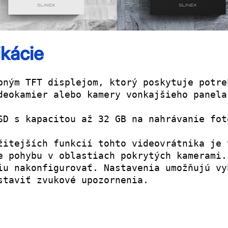
ikácie
bným TFT displejom, ktorý poskytuje potre
deokamier alebo kamery vonkajšieho panela
SD s kapacitou až 32 GB na nahrávanie fot
žitejších funkcií tohto videovrátnika je 
e pohybu v oblastiach pokrytých kamerami.
iu nakonfigurovať. Nastavenia umožňujú vy
staviť zvukové upozornenia.