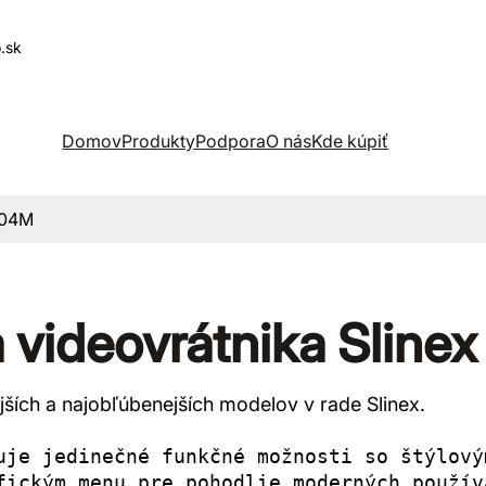
.sk
Domov
Produkty
Podpora
O nás
Kde kúpiť
-04M
 videovrátnika Slin
ších a najobľúbenejších modelov v rade Slinex.
uje jedinečné funkčné možnosti so štýlový
fickým menu pre pohodlie moderných použív