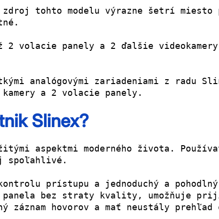
 zdroj tohto modelu výrazne šetrí miesto 
tné.
ž 2 volacie panely a 2 ďalšie videokamery
tkými analógovými zariadeniami z radu Sli
 kamery a 2 volacie panely.
tnik Slinex?
žitými aspektmi moderného života. Používa
j spoľahlivé.
kontrolu prístupu a jednoduchý a pohodlný
 panela bez straty kvality, umožňuje prij
ný záznam hovorov a mať neustály prehľad 