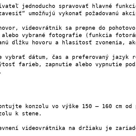
ívateľ jednoducho spravovať hlavné funkci
zavesiť“ umožňujú vykonať požadovanú akci
hovor, videovrátnik sa prepne do pohotovo
 alebo vybrané fotografie (funkcia fotorá
anú dĺžku hovoru a hlasitosť zvonenia, ak
e vybrať dátum, čas a preferovaný jazyk r
ýtosť farieb, zapnutie alebo vypnutie pod
.
ontujte konzolu vo výške 150 – 160 cm od 
zolu k stene.
evnení videovrátnika na držiaku je zariad