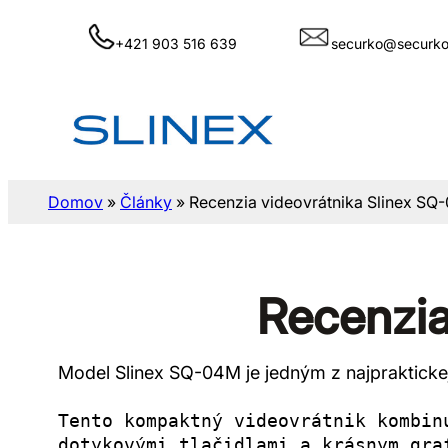
Skip
to
+421 903 516 639
securko@securko
content
Domov
»
Články
»
Recenzia videovrátnika Slinex SQ
Recenzia
Model Slinex SQ-04M je jedným z najpraktickej
Tento kompaktný videovrátnik kombin
dotykovými tlačidlami a krásnym gra