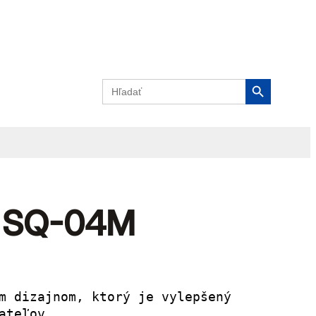
Search Button
Search
for:
ex SQ-04M
m dizajnom, ktorý je vylepšený 
ateľov.