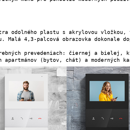
tra odolného plastu s akrylovou vložkou, 
u. Malá 4,3-palcová obrazovka dokonale do
rebných prevedeniach: čiernej a bielej, k
h apartmánov (bytov, chát) a moderných ka