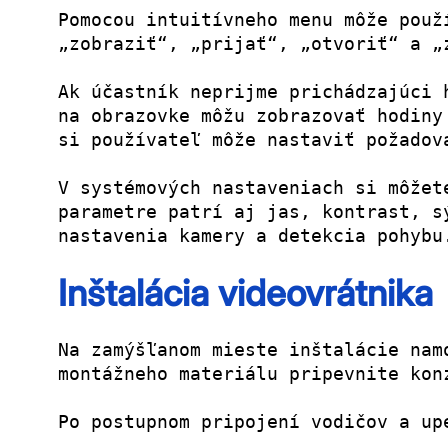
Pomocou intuitívneho menu môže použ
„zobraziť“, „prijať“, „otvoriť“ a „
Ak účastník neprijme prichádzajúci 
na obrazovke môžu zobrazovať hodiny
si používateľ môže nastaviť požadov
V systémových nastaveniach si môžet
parametre patrí aj jas, kontrast, s
nastavenia kamery a detekcia pohybu
Inštalácia videovrátnika
Na zamýšľanom mieste inštalácie nam
montážneho materiálu pripevnite kon
Po postupnom pripojení vodičov a up