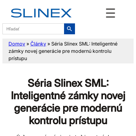
Skip
to
content
Search Button
Search
for:
Domov
»
Články
»
Séria Slinex SML: Inteligentné
zámky novej generácie pre modernú kontrolu
prístupu
Séria Slinex SML:
Inteligentné zámky novej
generácie pre modernú
kontrolu prístupu