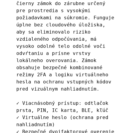
čierny zámok do zárubne určený 
pre prostredia s vysokými 
požiadavkami na súkromie. Funguje 
úplne bez cloudového úložiska, 
aby sa eliminovalo riziko 
vzdialeného odpočúvania, má 
vysoko odolné telo odolné voči 
odvŕtaniu a prísne vrstvy 
lokálneho overovania. Zámok 
obsahuje bezpečné kombinované 
režimy 2FA a logiku virtuálneho 
hesla na ochranu vstupných kódov 
pred vizuálnym nahliadnutím.
✓ Viacnásobný prístup: odtlačok 
prsta, PIN, IC karta, BLE, kľúč
✓ Virtuálne heslo (ochrana pred 
nahliadnutím)
✓ Bezpečné dvojfaktorové overenie 