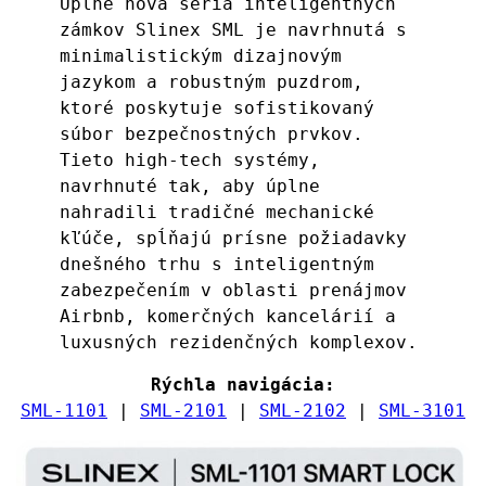
Úplne nová séria inteligentných 
zámkov Slinex SML je navrhnutá s 
minimalistickým dizajnovým 
jazykom a robustným puzdrom, 
ktoré poskytuje sofistikovaný 
súbor bezpečnostných prvkov. 
Tieto high-tech systémy, 
navrhnuté tak, aby úplne 
nahradili tradičné mechanické 
kľúče, spĺňajú prísne požiadavky 
dnešného trhu s inteligentným 
zabezpečením v oblasti prenájmov 
Airbnb, komerčných kancelárií a 
luxusných rezidenčných komplexov.
Rýchla navigácia:
SML-1101
 | 
SML-2101
 | 
SML-2102
 | 
SML-3101