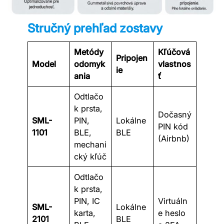
Stručný prehľad zostavy
Metódy
Kľúčová
Pripojen
Model
odomyk
vlastnos
ie
ania
ť
Odtlačo
k prsta,
Dočasný
SML-
PIN,
Lokálne
PIN kód
1101
BLE,
BLE
(Airbnb)
mechani
cký kľúč
Odtlačo
k prsta,
PIN, IC
Virtuáln
SML-
Lokálne
karta,
e heslo
2101
BLE