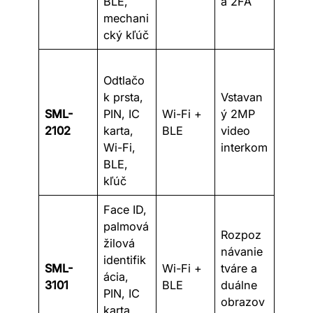
BLE,
a 2FA
mechani
cký kľúč
Odtlačo
k prsta,
Vstavan
SML-
PIN, IC
Wi-Fi +
ý 2MP
2102
karta,
BLE
video
Wi-Fi,
interkom
BLE,
kľúč
Face ID,
palmová
Rozpoz
žilová
návanie
identifik
SML-
Wi-Fi +
tváre a
ácia,
3101
BLE
duálne
PIN, IC
obrazov
karta,