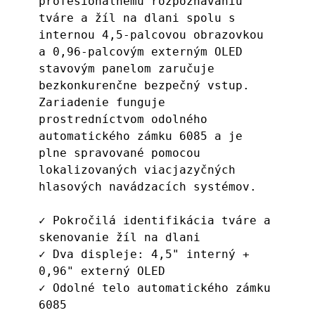
profesionálnemu rozpoznávaniu 
tváre a žíl na dlani spolu s 
internou 4,5-palcovou obrazovkou 
a 0,96-palcovým externým OLED 
stavovým panelom zaručuje 
bezkonkurenčne bezpečný vstup. 
Zariadenie funguje 
prostredníctvom odolného 
automatického zámku 6085 a je 
plne spravované pomocou 
lokalizovaných viacjazyčných 
hlasových navádzacích systémov.
✓ Pokročilá identifikácia tváre a 
skenovanie žíl na dlani
✓ Dva displeje: 4,5" interný + 
0,96" externý OLED
✓ Odolné telo automatického zámku 
6085